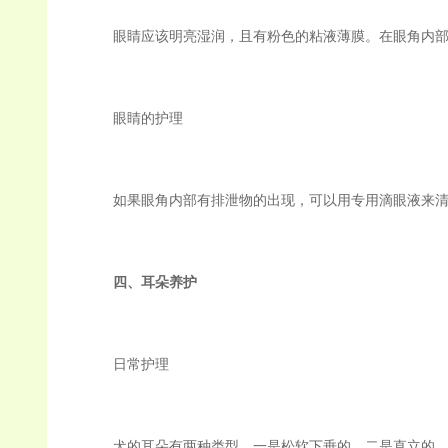
眼睛应该明亮湿润，且有粉色的粘液薄膜。在眼角内部
眼睛的护理
如果眼角内部有排泄物的出现，可以用专用滴眼液来清
四、耳朵养护
日常护理
犬的耳朵有两种类型，一是松软下垂的，二是直立的。