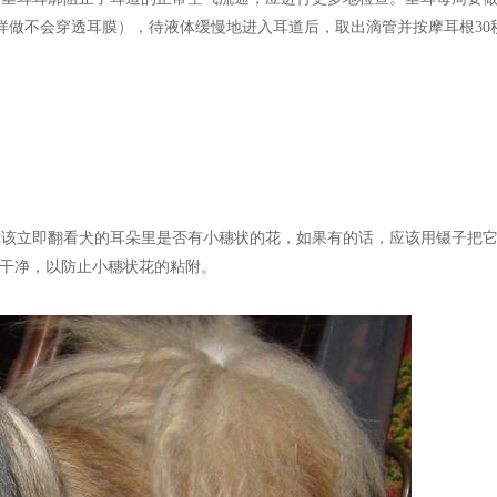
样做不会穿透耳膜），待液体缓慢地进入耳道后，取出滴管并按摩耳根30
该立即翻看犬的耳朵里是否有小穗状的花，如果有的话，应该用镊子把它
干净，以防止小穗状花的粘附。