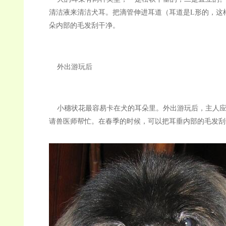
清洁液来清洁犬耳。把滴管伸进耳道（耳道是L形的，这
朵内部的毛发刮干净。
外出游玩后
小穗状花最容易卡在犬的耳朵里。外出游玩后，主人应
请兽医师帮忙。在春季的时候，可以把耳垂内部的毛发刮