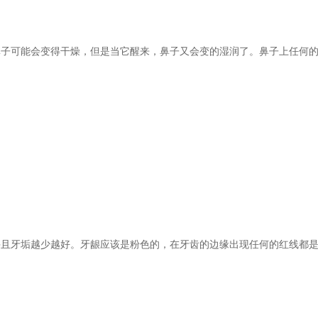
子可能会变得干燥，但是当它醒来，鼻子又会变的湿润了。鼻子上任何的
且牙垢越少越好。牙龈应该是粉色的，在牙齿的边缘出现任何的红线都是