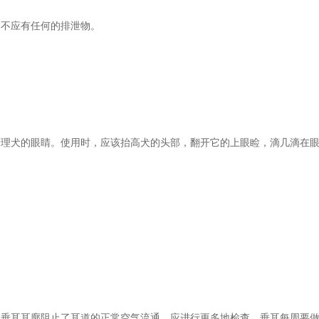
不应有任何的排泄物。
理犬的眼睛。使用时，应该抬高犬的头部，翻开它的上眼睑，滴几滴在眼
垂耳耳廓阻止了耳道的正常空气流通，应进行更多地检查。垂耳每周要做